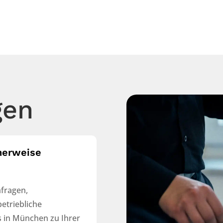
gen
herweise
mfragen,
etriebliche
 in München zu Ihrer