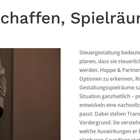
schaffen, Spielrä
Steuergestaltung bedeute
planen, dass sie steuerli
werden. Hoppe & Partner 
Optionen zu erkennen, R
Gestaltungsspielräume sa
Situation ganzheitlich – 
entwickeln eine nachvollzi
passt. Dabei stehen Tra
Vordergrund: Sie verstehe
welche Auswirkungen er h
planbaren Grundlage statt