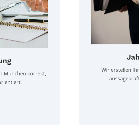
Jah
ung
Wir erstellen I
 in München korrekt,
aussagekräft
rientiert.