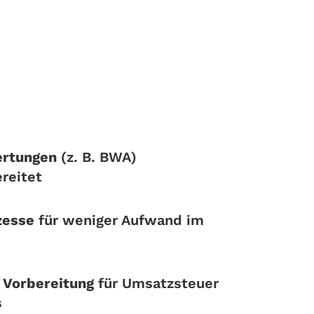
ertungen
(z. B. BWA)
reitet
zesse
für weniger Aufwand im
e Vorbereitung
für Umsatzsteuer
s