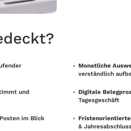
edeckt?
ufender
Monatliche Ausw
verständlich aufbe
timmt und
Digitale Belegpro
Tagesgeschäft
 Posten im Blick
Fristenorientiert
& Jahresabschlus