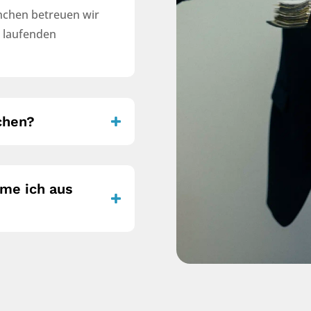
nchen betreuen wir
r laufenden
ichen?
me ich aus