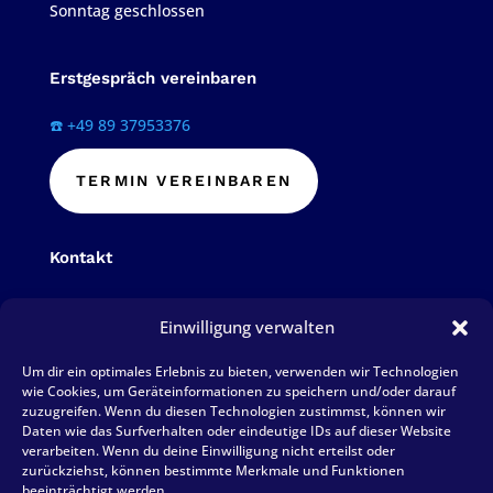
Sonntag geschlossen
Erstgespräch vereinbaren
☎️ +49 89 37953376
TERMIN VEREINBAREN
Kontakt
Telefon: 089 379 533 76
Einwilligung verwalten
Fax: 089 379 684 72
Um dir ein optimales Erlebnis zu bieten, verwenden wir Technologien
E-Mail: mail@hoppestb.de
wie Cookies, um Geräteinformationen zu speichern und/oder darauf
zuzugreifen. Wenn du diesen Technologien zustimmst, können wir
Daten wie das Surfverhalten oder eindeutige IDs auf dieser Website
BEWERTUNG SCHREIBEN
verarbeiten. Wenn du deine Einwilligung nicht erteilst oder
zurückziehst, können bestimmte Merkmale und Funktionen
beeinträchtigt werden.