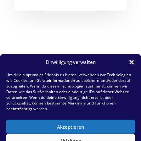
Einwilligung verwalten
Kontakt
Um dir ein optimales Erlebnis zu bieten, verwenden wir Technologien
wie Cookies, um Geräteinformationen zu speichern und/oder darauf
zuzugreifen. Wenn du diesen Technologien zustimmst, können wir
Daten wie das Surfverhalten oder eindeutige IDs auf dieser Website
verarbeiten. Wenn du deine Einwilligung nicht erteilst oder
zurückziehst, können bestimmte Merkmale und Funktionen
beeinträchtigt werden.
Akzeptieren
Impressum
Datenschutzerklärung
Ablehnen