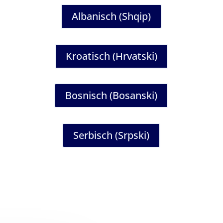
Albanisch (Shqip)
Kroatisch (Hrvatski)
Bosnisch (Bosanski)
Serbisch (Srpski)