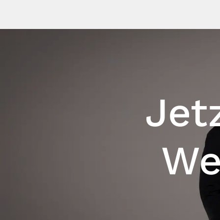
Jet
We