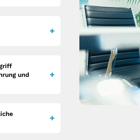
riff
hrung und
liche