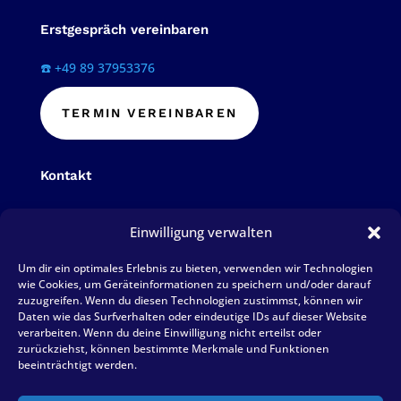
Erstgespräch vereinbaren
☎️ +49 89 37953376
TERMIN VEREINBAREN
Kontakt
Telefon: 089 379 533 76
Einwilligung verwalten
Fax: 089 379 684 72
Um dir ein optimales Erlebnis zu bieten, verwenden wir Technologien
E-Mail: mail@hoppestb.de
wie Cookies, um Geräteinformationen zu speichern und/oder darauf
zuzugreifen. Wenn du diesen Technologien zustimmst, können wir
Daten wie das Surfverhalten oder eindeutige IDs auf dieser Website
BEWERTUNG SCHREIBEN
verarbeiten. Wenn du deine Einwilligung nicht erteilst oder
zurückziehst, können bestimmte Merkmale und Funktionen
beeinträchtigt werden.